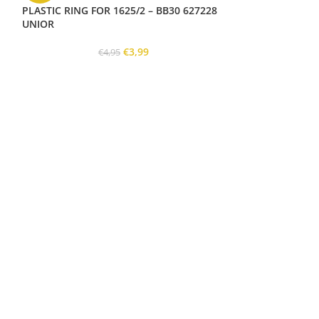
PLASTIC RING FOR 1625/2 – BB30 627228
UNIOR
€
3,99
€
4,95
SALE
PLATE FOR CA
CRANK REMOVAL