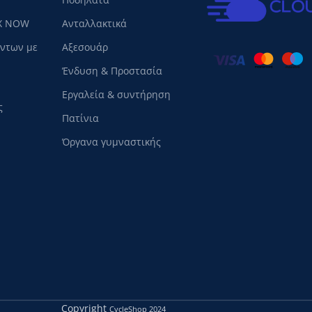
X NOW
Ανταλλακτικά
όντων με
Αξεσουάρ
Ένδυση & Προστασία
Εργαλεία & συντήρηση
ς
Πατίνια
Όργανα γυμναστικής
Copyright
CycleShop
2024