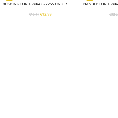
BUSHING FOR 1680/4 627255 UNIOR
HANDLE FOR 1680/
€
12,99
€
16,11
€
32,2