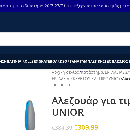
τάστημα το διάστημα 20/7-27/7 θα επεξεργαστούν απο εμάς μετά τ
ΗΣΗ
ΠΑΤΙΝΙΑ-ROLLERS-SKATEBOARDS
ΟΡΓΑΝΑ ΓΥΜΝΑΣΤΙΚΗΣ
ΕΞΟΠΛΙΣΜΟΣ 
Αρχική σελίδα
/
Κατάστημα
/
ΕΡΓΑΛΕΙΑ&Σ
ΕΡΓΑΛΕΙΑ ΣΚΕΛΕΤΟΥ ΚΑΙ ΠΙΡΟΥΝΙΟΥ
/
Αλε
Αλεζουάρ για τι
UNIOR
€
309,99
€
384,39