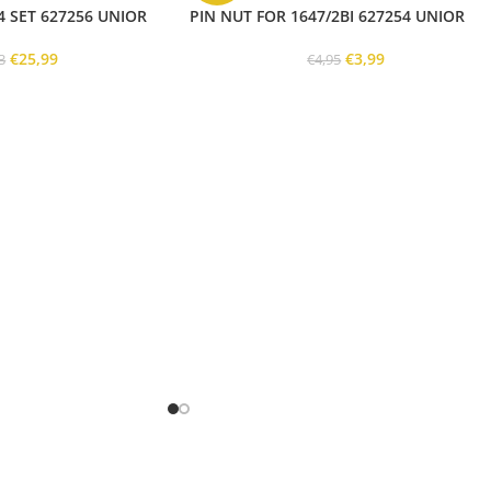
4 SET 627256 UNIOR
PIN NUT FOR 1647/2BI 627254 UNIOR
€
25,99
€
3,99
3
€
4,95