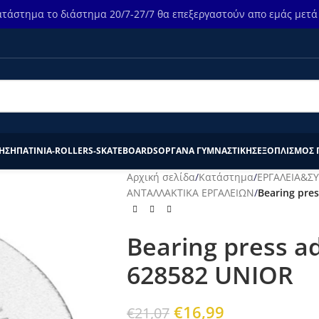
τάστημα το διάστημα 20/7-27/7 θα επεξεργαστούν απο εμάς μετά τ
ΗΣΗ
ΠΑΤΙΝΙΑ-ROLLERS-SKATEBOARDS
ΟΡΓΑΝΑ ΓΥΜΝΑΣΤΙΚΗΣ
ΕΞΟΠΛΙΣΜΟΣ 
Αρχική σελίδα
/
Κατάστημα
/
ΕΡΓΑΛΕΙΑ&Σ
ΑΝΤΑΛΛΑΚΤΙΚΑ ΕΡΓΑΛΕΙΩΝ
/
Bearing pre
Bearing press a
628582 UNIOR
€
16,99
€
21,07