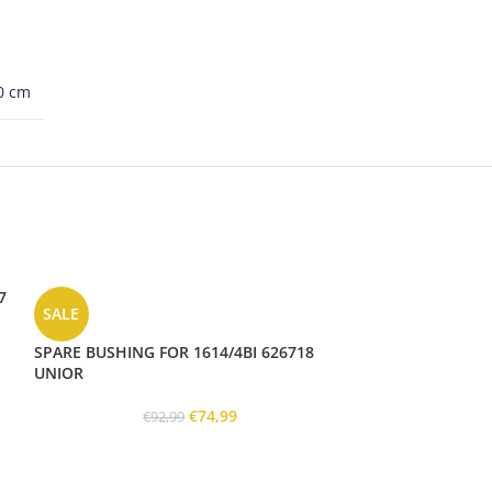
0 cm
7
SALE
SPARE BUSHING FOR 1614/4BI 626718
UNIOR
€
74,99
€
92,99