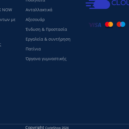
X NOW
Ανταλλακτικά
όντων με
Αξεσουάρ
Ένδυση & Προστασία
Εργαλεία & συντήρηση
ς
Πατίνια
Όργανα γυμναστικής
Copyright
CycleShop
2024