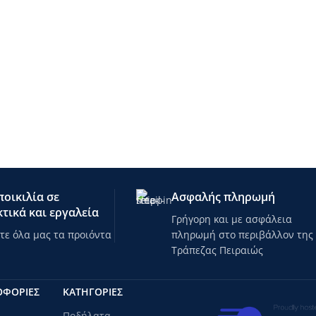
οικιλία σε
Ασφαλής πληρωμή
τικά και εργαλεία
Γρήγορη και με ασφάλεια
ε όλα μας τα προιόντα
πληρωμή στο περιβάλλον της
Τράπεζας Πειραιώς
ΟΦΟΡΙΕΣ
ΚΑΤΗΓΟΡΊΕΣ
Ποδήλατα