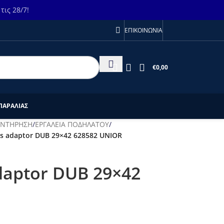
ις 28/7!
ΕΠΙΚΟΙΝΩΝΙΑ
€
0,00
ΠΑΡΑΛΙΑΣ
ΥΝΤΗΡΗΣΗ
/
ΕΡΓΑΛΕΙΑ ΠΟΔΗΛΑΤΟΥ
/
ss adaptor DUB 29×42 628582 UNIOR
daptor DUB 29×42