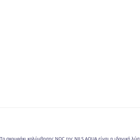
Το σκουφάκι κολύμβησης NQC της NILS AQUA είναι η ιδανική λύση