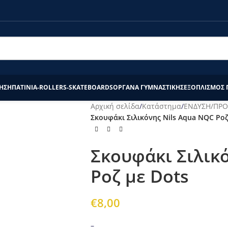
τάστημα το διάστημα 20/7-27/7 θα επεξεργαστούν απο εμάς μετά τ
ΗΣΗ
ΠΑΤΙΝΙΑ-ROLLERS-SKATEBOARDS
ΟΡΓΑΝΑ ΓΥΜΝΑΣΤΙΚΗΣ
ΕΞΟΠΛΙΣΜΟΣ 
Αρχική σελίδα
/
Κατάστημα
/
ΕΝΔΥΣΗ/ΠΡΟ
Σκουφάκι Σιλικόνης Nils Aqua NQC Ροζ
Σκουφάκι Σιλικ
Ροζ με Dots
€
8,00
–