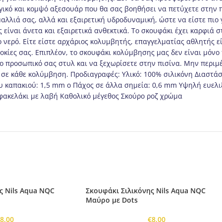
ργικό και κομψό αξεσουάρ που θα σας βοηθήσει να πετύχετε στην
λλιά σας, αλλά και εξαιρετική υδροδυναμική, ώστε να είστε πιο 
 είναι άνετα και εξαιρετικά ανθεκτικά. Το σκουφάκι έχει καρφιά 
 νερό. Είτε είστε αρχάριος κολυμβητής, επαγγελματίας αθλητής 
κίες σας. Επιπλέον, το σκουφάκι κολύμβησης μας δεν είναι μόνο π
το προσωπικό σας στυλ και να ξεχωρίσετε στην πισίνα. Μην περιμ
σε κάθε κολύμβηση. Προδιαγραφές: Υλικό: 100% σιλικόνη Διαστάσ
υ καπακιού: 1,5 mm o Πάχος σε άλλα σημεία: 0,6 mm Υψηλή ευελ
φακελάκι με λαβή Καθολικό μέγεθος Σκούρο ροζ χρώμα
ς Nils Aqua NQC
Σκουφάκι Σιλικόνης Nils Aqua NQC
Μαύρο με Dots
€
8,00
€
8,00