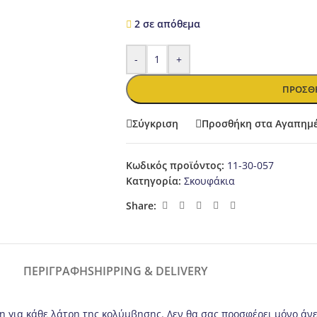
2 σε απόθεμα
-
+
ΠΡΟΣΘΉ
Σύγκριση
Προσθήκη στα Αγαπημ
Κωδικός προϊόντος:
11-30-057
Κατηγορία:
Σκουφάκια
Share:
ΠΕΡΙΓΡΑΦΉ
SHIPPING & DELIVERY
 για κάθε λάτρη της κολύμβησης. Δεν θα σας προσφέρει μόνο άνε