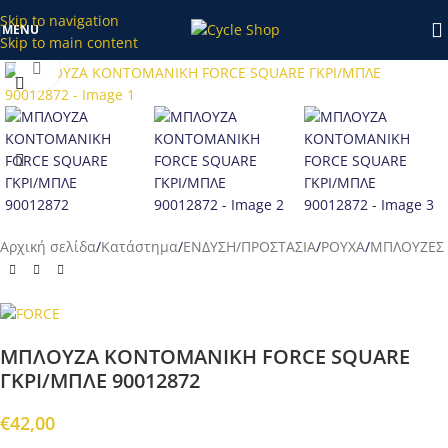
κατάστημα το διάστημα 20/7-27/7 θα επεξεργαστούν απο εμάς
Skip to navigation
MENU
μετά τις 28/7!
Skip to main content
Προβολή
Αρχική σελίδα
/
Κατάστημα
/
ΕΝΔΥΣΗ/ΠΡΟΣΤΑΣΙΑ
/
ΡΟΥΧΑ
/
ΜΠΛΟΥΖΕΣ
ΜΠΛΟΥΖΑ ΚΟΝΤΟΜΑΝΙΚΗ FORCE SQUARE
ΓΚΡΙ/ΜΠΛΕ 90012872
€
42,00