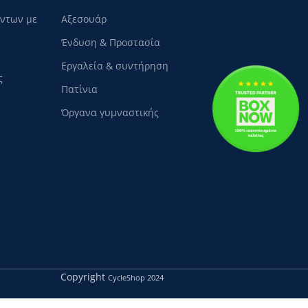
όντων με
Αξεσουάρ
Ένδυση & Προστασία
Εργαλεία & συντήρηση
ς
Πατίνια
Όργανα γυμναστικής
Copyright
CycleShop
2024