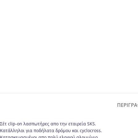
ΠΕΡΙΓΡ
Σέτ clip-on λασπωτήρες απο την εταιρεία SKS.
Kατάλληλοι για ποδήλατα δρόμου και cyclocross.
Κατασκευασμένοι απο πολύ ελαφρύ αλουμίνιο.