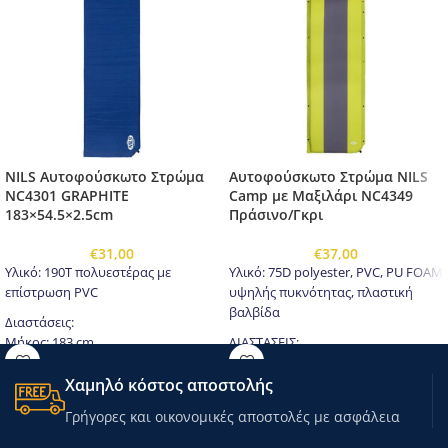
NILS Αυτοφούσκωτο Στρώμα
Αυτοφούσκωτο Στρώμα NILS
NC4301 GRAPHITE
Camp με Μαξιλάρι NC4349
183×54.5×2.5cm
Πράσινο/Γκρι
€
31,00
€
37,00
Υλικό: 190T πολυεστέρας με
Υλικό: 75D polyester, PVC, PU FOAM
επίστρωση PVC
υψηλής πυκνότητας, πλαστική
βαλβίδα
Διαστάσεις:
Μήκος: 183 cm
ΔΙΑΣΤΑΣΕΙΣ:
Πλάτος: 54,5 cm
Μήκος: 193 εκ
Χαμηλό κόστος αποστολής
Πάχος: 2,5 cm
Πλάτος: 58 cm
Πάχος: 3 cm
Γρήγορες και οικονομικές αποστολές με ασφάλεια
Διπλωμένες διαστάσεις: