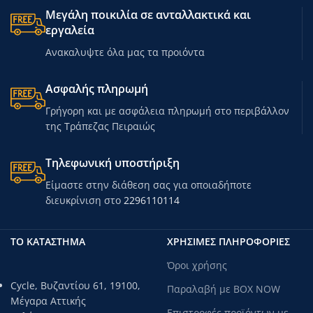
Μήκος: 62 εκ
Μεγάλη ποικιλία σε ανταλλακτικά και
Διάμετρος: 15 cm
εργαλεία
Βάρος προϊόντος: 1000 g
Ανακαλυψτε όλα μας τα προιόντα
Μαξιλάρι: ναι
Περιλαμβάνεται κιτ επισκευής
Ασφαλής πληρωμή
Γρήγορη και με ασφάλεια πληρωμή στο περιβάλλον
της Τράπεζας Πειραιώς
Τηλεφωνική υποστήριξη
Είμαστε στην διάθεση σας για οποιαδήποτε
διευκρίνιση στο
2296110114
ΤΟ ΚΑΤΑΣΤΗΜΑ
ΧΡΗΣΙΜΕΣ ΠΛΗΡΟΦΟΡΙΕΣ
Όροι χρήσης
Cycle, Βυζαντίου 61, 19100,
Παραλαβή με BOX NOW
Μέγαρα Αττικής
Επιστροφές προϊόντων με