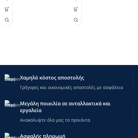
Alpina 12'' Star μωβ/ασπρο
Alpina 14'' Amelie μωβ
rnrn
rnrn
Πλαίσιο : Hi-Ten
Παιδικό ποδήλατο
Alpina 14''
Amelie
για παιδιά ηλικίας
3-5 ετών
rnrn
(90-110 εκ)
με ενισχυμένες
Φρένα : V-brake
βοηθητικές ρόδες ώστε να νιώθουν
περισσότερη άνεση και ασφάλεια
rnrn
καθώς αρχίζουν να μαθαίνουν
Τροχοί : Αλουμινίου
ισορροπία. Ο έξυπνος σχεδιασμός
του καθιστά ιδιαίτερα ευχάριστη
rnrn
τη διαδικασία εκμάθησης
Χαμηλό κόστος αποστολής
Βοηθητικές : Ναι
ποδηλάτου για τους μικρούς μας
αναβάτες ενισχύοντας την
Γρήγορες και οικονομικές αποστολές με ασφάλεια
rn
αυτοπεποίθησή τους.
rnrn
Μεγάλη ποικιλία σε ανταλλακτικά και
Από τα τεχνικά χαρακτηριστικά
εργαλεία
ξεχωρίζουν τα φρένα και οι
Ανακαλυψτε όλα μας τα προιόντα
μανέτες αλουμινίου τύπου V-brake,
τεχνολογία που προέρχεται από
αυτήν που χρησιμοποιούν τα
Ασφαλής πληρωμή