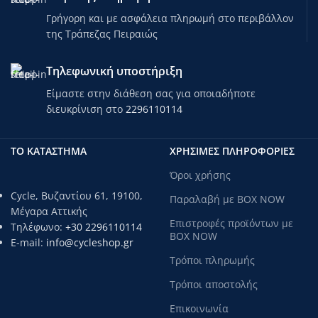
ποδήλατα ενηλίκων για
Γρήγορη και με ασφάλεια πληρωμή στο περιβάλλον
μεγαλύτερη απόδοση κατά την
επιβράδυνση. Επιπρόσθετη
της Τράπεζας Πειραιώς
ασφάλεια προσφέρουν τα ειδικά
διαμορφωμένα προστατευτικά στο
Τηλεφωνική υποστήριξη
λαιμό και στο τιμόνι του
ποδηλάτου. O ειδικά ενισχυμένος
Είμαστε στην διάθεση σας για οποιαδήποτε
σκελετός των ποδηλάτων Alpina, τα
διευκρίνιση στο
2296110114
καθιστά ανθεκτικότερα στους
κραδασμούς.
ΤΟ ΚΑΤΑΣΤΗΜΑ
ΧΡΗΣΙΜΕΣ ΠΛΗΡΟΦΟΡΙΕΣ
rnrn
Λόγω της αυξημένης ζήτησης
Όροι χρήσης
ποδηλάτων παγκοσμίως και στην
Cycle, Βυζαντίου 61, 19100,
Παραλαβή με BOX NOW
προσπάθεια μας να υπάρχει
Μέγαρα Αττικής
ομαλή ροή, ενδέχεται να
Επιστροφές προϊόντων με
Τηλέφωνο:
+30 2296110114
υπάρχουν αλλαγές στις
BOX NOW
E-mail:
info@cycleshop.gr
προδιαγραφές των ποδηλάτων
και στα αυτοκόλλητα.
Τρόποι πληρωμής
rnrn
Τρόποι αποστολής
Τεχνικά χαρακτηριστικά
Επικοινωνία