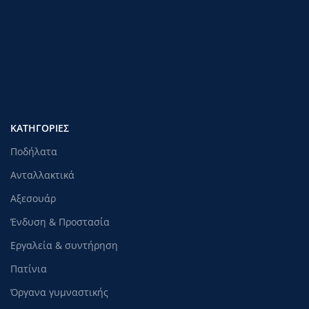
rnrn
Πλαίσιο : Hi-Ten
rnrn
Φρένα : V-brake
rnrn
Τροχοί : Αλουμινίου
ΚΑΤΗΓΟΡΊΕΣ
rnrn
Βοηθητικές : Ναι
Ποδήλατα
rn
Ανταλλακτικά
Αξεσουάρ
Ένδυση & Προστασία
Εργαλεία & συντήρηση
Πατίνια
Όργανα γυμναστικής