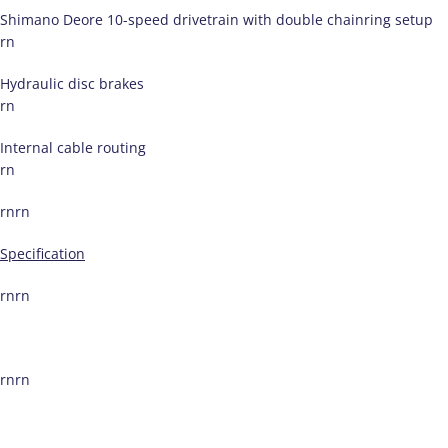
Shimano Deore 10-speed drivetrain with double chainring setup
rn
Hydraulic disc brakes
rn
Internal cable routing
rn
rnrn
Specification
rnrn
rnrn