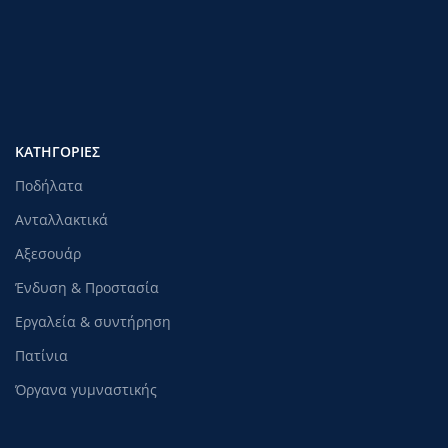
rnrn
rnrn
Φρένα : V-brake
Φρένα : V-brake
rnrn
rnrn
Τροχοί : Αλουμινίου
Τροχοί : Αλουμινίου
rnrn
rnrn
ΚΑΤΗΓΟΡΊΕΣ
Βοηθητικές : Ναι
Βοηθητικές : Ναι
Ποδήλατα
rnrn
rnrn
Ανταλλακτικά
Αξεσουάρ
rnrn
rnrn
Ένδυση & Προστασία
rn
rn
Εργαλεία & συντήρηση
Πατίνια
Όργανα γυμναστικής