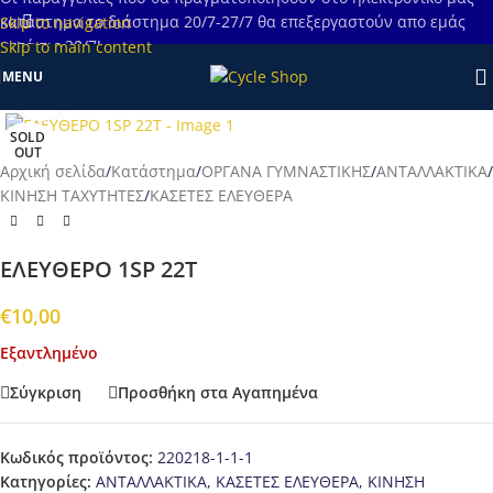
κατάστημα το διάστημα 20/7-27/7 θα επεξεργαστούν απο εμάς
Skip to navigation
μετά τις 28/7!
Skip to main content
MENU
Προβολή
SOLD
OUT
Αρχική σελίδα
/
Κατάστημα
/
ΟΡΓΑΝΑ ΓΥΜΝΑΣΤΙΚΗΣ
/
ΑΝΤΑΛΛΑΚΤΙΚΑ
/
ΚΙΝΗΣΗ ΤΑΧΥΤΗΤΕΣ
/
ΚΑΣΕΤΕΣ ΕΛΕΥΘΕΡΑ
ΕΛΕΥΘΕΡΟ 1SP 22Τ
€
10,00
Εξαντλημένο
Σύγκριση
Προσθήκη στα Αγαπημένα
Κωδικός προϊόντος:
220218-1-1-1
Κατηγορίες:
ΑΝΤΑΛΛΑΚΤΙΚΑ
,
ΚΑΣΕΤΕΣ ΕΛΕΥΘΕΡΑ
,
ΚΙΝΗΣΗ