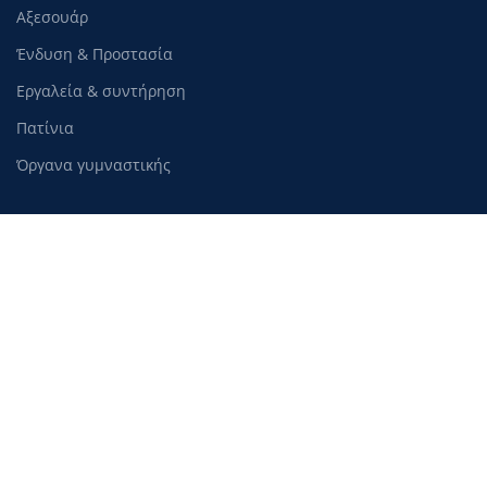
Αξεσουάρ
Ένδυση & Προστασία
Εργαλεία & συντήρηση
Πατίνια
Όργανα γυμναστικής