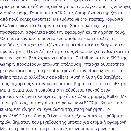
έμπειρο προσαρμόζοντας ανάλογα με τις ανάγκες σας τις επιλογές
διαμόρφωσης. Τα παπούτσιαSK 2 της Gamp;Cχαρακτηρίζονται
από πολύ καλές ιδιότητες. Με ιμάντα velcro, πόρπες, κορδόνια
αλλά και σκελετό αλουμινίου στην βάση των τροχών μας
προσφέρουν ασφάλεια κατά την εφαρμογή και την χρήση τους.
Όλα αυτά κάνουν το μοντέλο να αποδίδει καλά σε όλες τις
συνθήκες, παρέχοντας αξέχαστη εμπειρία κατά τη διάρκεια της
προπόνησης. Η υψηλή ποιότητα τους εξασφαλίζει ανθεκτικότητα
και αντοχή σε βλάβες και χτυπήματα. Τα inline πατίνια SK 2 της
Gamp;C προσφέρουν απόλυτη απόλαυση. Υπάρχει δυνατότητα
μετεγκατάστασης του μεσαίου τροχού στον πίσω άξονα και τα
inline πατίνια αλλάζουν σε Rollers. Αυτή η λύση θα βοηθήσει
τους αρχάριους να κάνουν τα πρώτα βήματα σε αυτό το άθλημα.
Με τη σειρά του, η τοποθέτηση πρόσθετου τροχού στον
μπροστινό άξονα αλλάζει το προϊόν σε άλλης μορφής Roller. Με
τη σειρά τους, οι τροχοί και τα ρουλεμάνABEC7 μειώνουν την
κυλιόμενη κίνηση και εγγυώνται ταχύτερη οδήγηση. Το
μοντέλοSK 2 της Gamp;Cείναι επίσης εξοπλισμένο με ρύθμιση
τριών βημάτων του μεγέθους της μπότας για ατομική εφαρμογή.
Με τον τρόπο αυτό μπορείτε να εξοικονομήσετε χρόνο και