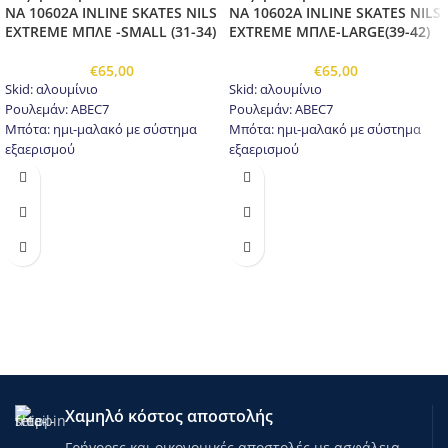
NA 10602A INLINE SKATES NILS
NA 10602A INLINE SKATES NILS
EXTREME ΜΠΛΕ -SMALL (31-34)
EXTREME ΜΠΛΕ-LARGE(39-42)
€
65,00
€
65,00
Skid: αλουμίνιο
Skid: αλουμίνιο
Ρουλεμάν: ABEC7
Ρουλεμάν: ABEC7
Μπότα: ημι-μαλακό με σύστημα
Μπότα: ημι-μαλακό με σύστημα
εξαερισμού
εξαερισμού
Υλικό: Πλέγμα - EVA - Συνθετικό
Υλικό: Πλέγμα - EVA - Συνθετικό
Δέρμα - Αφρός υψηλής πυκνότητας
Δέρμα - Αφρός υψηλής πυκνότητας
Τροχοι: PU64 mm / 82A (S 31-34)
Τροχοι: PU72 mm / 82A (L 39-42)
Δέστρες:
Δέστρες:
Πόρπη δύο τμημάτων
Πόρπη δύο τμημάτων
Λουράκι Velcro
Λουράκι Velcro
Δέσιμο
Δέσιμο
Μήκος εσωτερικού παπουτσιού:
Μήκος εσωτερικού παπουτσιού:
180-210 mm
240 - 260 mm
Φρένο: PP ανθεκτικό στις κρούσεις
Φρένο: PP ανθεκτικό στις κρούσεις
Χαμηλό κόστος αποστολής
Γρήγορες και οικονομικές αποστολές με ασφάλεια