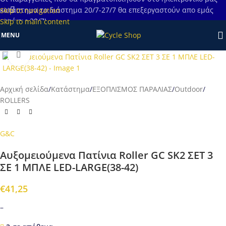
κατάστημα το διάστημα 20/7-27/7 θα επεξεργαστούν απο εμάς
Skip to navigation
μετά τις 28/7!
Skip to main content
MENU
Προβολή
Αρχική σελίδα
/
Κατάστημα
/
ΕΞΟΠΛΙΣΜΟΣ ΠΑΡΑΛΙΑΣ
/
Outdoor
/
ROLLERS
G&C
Αυξομειούμενα Πατίνια Roller GC SK2 ΣΕΤ 3
ΣΕ 1 ΜΠΛΕ LED-LARGE(38-42)
€
41,25
–