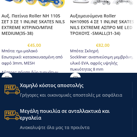
Αυξ. Πατίνια Roller NH 1105
Αυξομειούμενα Roller
ΣΕΤ 3 ΣΕ 1 INLINE SKATES NILS
NH10905 4 ΣΕ 1 INLINE SKATES
EXTREME ΚΙΤΡΙΝΟ/ΜΠΛΕ
NILS EXTREME ΑΣΠΡΟ ΜΕ LED
MEDIUM(35-38)
ΤΡΟΧΟΥΣ -SMALL(31-34)
€
45,00
€
82,00
Μπότα: ημι-μαλακό
Μπότα: Σκληρή
Εσωτερικό: κατασκευασμένη από
Sockliner: αναπνεύσιμη μεμβράνη,
αφρό 3mm, MESH
υλικό EVA, αφρός υψηλής
πυκνότητας 8 mm
Δέστρες: πόρπη δύο τμημάτων,
Δέστρες: πόρπη δύο τεμαχίων,
ιμάντα velcro, δέσιμο/κορδόνια
λουρί velcro, κορδόνια
Χαμηλό κόστος αποστολής
Skate skid: υψηλής ποιότητας
Παγοπέδιλα: Από ανοξείδωτο
ανοξείδωτο ατσάλι
χάλυβα υψηλής ποιότητας
Γρήγορες και οικονομικές αποστολές με ασφάλεια
Υλικό: PP
Λεπίδα παγοπέδιλου: αλουμίνιο
Τροχοί :PVC 70mm / 82A
Τροχοί LED: PU 64mm / 82Α (S 31-
Ρουλεμάν: ABEC 5
Μεγάλη ποικιλία σε ανταλλακτικά και
34)
Φρένο: PP
εργαλεία
Ρουλεμάν: ABEC 7
Κουμπί για ρύθμιση του μεγέθους
Κουμπι ρύθμισης μεγέθους
Ανακαλυψτε όλα μας τα προιόντα
(35-38)