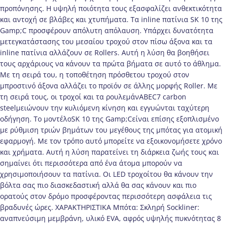
προπόνησης. Η υψηλή ποιότητα τους εξασφαλίζει ανθεκτικότητα
και αντοχή σε βλάβες και χτυπήματα. Τα inline πατίνια SK 10 της
Gamp;C προσφέρουν απόλυτη απόλαυση. Υπάρχει δυνατότητα
μετεγκατάστασης του μεσαίου τροχού στον πίσω άξονα και τα
inline πατίνια αλλάζουν σε Rollers. Αυτή η λύση θα βοηθήσει
τους αρχάριους να κάνουν τα πρώτα βήματα σε αυτό το άθλημα.
Με τη σειρά του, η τοποθέτηση πρόσθετου τροχού στον
μπροστινό άξονα αλλάζει το προϊόν σε άλλης μορφής Roller. Με
τη σειρά τους, οι τροχοί και τα ρουλεμάνABEC7 carbon
steelμειώνουν την κυλιόμενη κίνηση και εγγυώνται ταχύτερη
οδήγηση. Το μοντέλοSK 10 της Gamp;Cείναι επίσης εξοπλισμένο
με ρύθμιση τριών βημάτων του μεγέθους της μπότας για ατομική
εφαρμογή. Με τον τρόπο αυτό μπορείτε να εξοικονομήσετε χρόνο
και χρήματα. Αυτή η λύση παρατείνει τη διάρκεια ζωής τους και
σημαίνει ότι περισσότερα από ένα άτομα μπορούν να
χρησιμοποιήσουν τα πατίνια. Οι LED τροχοίτου θα κάνουν την
βόλτα σας πιο διασκεδαστική αλλά θα σας κάνουν και πιο
ορατούς στον δρόμο προσφέροντας περισσότερη ασφάλεια τις
βραδυνές ώρες. ΧΑΡΑΚΤΗΡΙΣΤΙΚΑ Μπότα: Σκληρή Sockliner:
αναπνεύσιμη μεμβράνη, υλικό EVA, αφρός υψηλής πυκνότητας 8