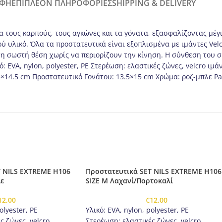
ΑΦΉ
ΕΠΙΠΛΈΟΝ ΠΛΗΡΟΦΟΡΊΕΣ
SHIPPING & DELIVERY
ια τους καρπούς, τους αγκώνες και τα γόνατα, εξασφαλίζοντας μέ
 υλικό. Όλα τα προστατευτικά είναι εξοπλισμένα με ιμάντες Velc
η σωστή θέση χωρίς να περιορίζουν την κίνηση. Η σύνθεση του σ
 EVA, nylon, polyester, PE Στερέωση: ελαστικές ζώνες, velcro ιμάντ
5×14.5 cm Προστατευτικό Γονάτου: 13.5×15 cm Χρώμα: ροζ-μπλε P
T NILS EXTREME H106
Προστατευτικά SET NILS EXTREME H106
ε
SIZE M Λαχανί/Πορτοκαλί
12,00
€
12,00
olyester, PE
Υλικό: EVA, nylon, polyester, PE
ς ζώνες, velcro
Στερέωση: ελαστικές ζώνες, velcro