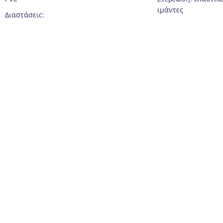
ιμάντες
Διαστάσεις:
Size: M.
Μήκος: 183 cm
Διαστάσεις (+/- 0.5 
Πλάτος: 54,5 cm
Προστατευτικό Καρ
Πάχος: 2,5 cm
Προστατευτικό Αγκ
Προστατευτικό Γον
Χρώμα: Λαχανί/Μπ
Packaging: mesh b