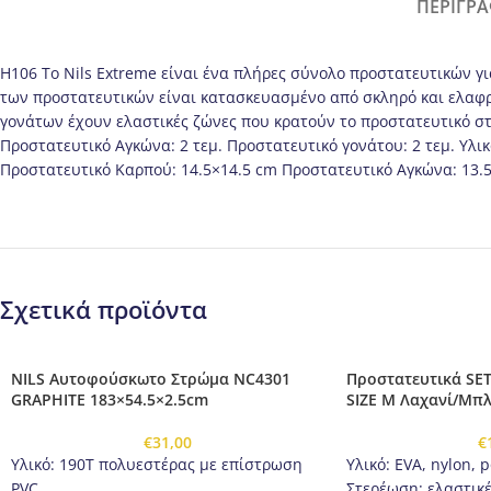
ΠΕΡΙΓΡ
H106 Το Nils Extreme είναι ένα πλήρες σύνολο προστατευτικών γ
των προστατευτικών είναι κατασκευασμένο από σκληρό και ελαφρύ
γονάτων έχουν ελαστικές ζώνες που κρατούν το προστατευτικό στ
Προστατευτικό Αγκώνα: 2 τεμ. Προστατευτικό γονάτου: 2 τεμ. Υλικό:
Προστατευτικό Καρπού: 14.5×14.5 cm Προστατευτικό Αγκώνα: 13.
Σχετικά προϊόντα
NILS Αυτοφούσκωτο Στρώμα NC4301
Προστατευτικά SE
GRAPHITE 183×54.5×2.5cm
SIZE M Λαχανί/Μπλ
€
31,00
€
Υλικό: 190T πολυεστέρας με επίστρωση
Υλικό: EVA, nylon, p
PVC
Στερέωση: ελαστικέ