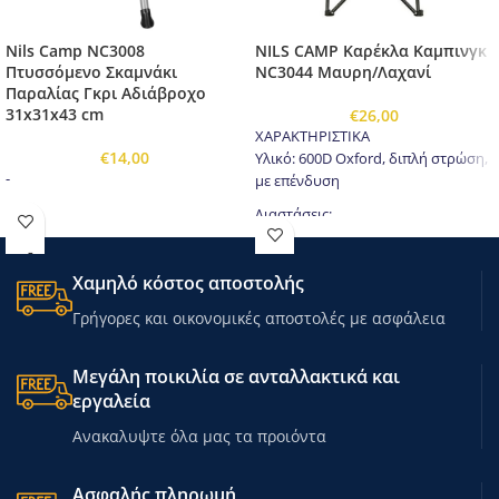
Nils Camp NC3008
NILS CAMP Καρέκλα Καμπινγκ
Πτυσσόμενο Σκαμνάκι
NC3044 Μαυρη/Λαχανί
Παραλίας Γκρι Αδιάβροχο
31x31x43 cm
€
26,00
ΧΑΡΑΚΤΗΡΙΣΤΙΚΑ
€
14,00
Υλικό: 600D Oxford, διπλή στρώση,
-
με επένδυση
Διαστάσεις:
Πλάτος: 82 cm
Ύψος: 85 cm
Χαμηλό κόστος αποστολής
Βάθος: 42 cm
Ύψος μέχρι το κάθισμα: 40 cm
Γρήγορες και οικονομικές αποστολές με ασφάλεια
Διαστάσεις όταν είναι διπλωμένο:
Μήκος: 85 cm
Μεγάλη ποικιλία σε ανταλλακτικά και
Πλάτος: 5 cm
εργαλεία
Ύψος: 6 cm
Ανακαλυψτε όλα μας τα προιόντα
Σκελετός: χαλύβδινες ράβδοι,
διαμέτρου 15 mm
Τσάντα: ναι
Ασφαλής πληρωμή