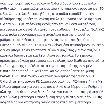
συμπαγή δομή της και το υλικό Oxford 600D που είναι πολύ
ανθεκτικό, η χωρητικότητα φορτίου της καρέκλας ισούται με 150
κιλά. Οι αντιολισθητικές βάσεις στα πόδια εμποδίζουν την
ολίσθηση της καρέκλας. Άνεση και λειτουργικότητα Το ύφασμα
Oxford 600D με επένδυση εκτός από την ανθεκτικότητά του,
μεταφράζεται σε υψηλή άνεση στο κάθισμα. Η καρέκλα ΙNCA YF2
είναι πολύ εργονομική και η ανάκλιση πλάτης μπορεί να
ρυθμιστεί σε 5 θέσεις προσφέροντας άνεση και ξεκούραση.
Εύκολη αναδίπλωση. Το ΙNCA YF2 είναι ένα πτυσσόμενο μοντέλο
για να μπορείτε να το πάρετε εύκολα μαζί σας για ένα ταξίδι. Η
καρέκλα διπλώνεται και ξεδιπλώνεται εύκολα. Το χερούλι
προσφέρει εύκολη μεταφορά και το κλιπς που διαθέτει αποτρέπει
το άνοιγμα της καρέκλας κατά την μεταφορά της. Δεν μένει
τίποτα άλλο παρά να καθίσετε και να απολαύσετε τη φύση.
ΧΑΡΑΚΤΗΡΙΣΤΙΚΑ: Υλικό Σκελετού: αλουμίνιο Υφασμα: 600D
Oxford, με επίστρωση PE Διάμετρος σωλήνα: Φ24mm χ 1mm Με
ξύλινα μπράτσα για να είναι πιο φιλικό στο δέρμα σας Ρύθμιση
πλάτης σε 5 θέσεις Αναδιπλούμενη για εύκολη μεταφορά Χερούλι
για εύκολη μεταφορά Πτυσσόμενη Ψηλή πλάτη Μαξιλάρι Κλιπς
ασφαλείας για αποτροπή ανοίγματος κατά την μεταφορά.