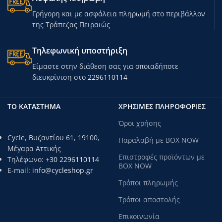
Θέση για ένα φλιτζάνι: ναι
Αντιολισθητικά πόδια: ναι
Γρήγορη και με ασφάλεια πληρωμή στο περιβάλλον
Μέγιστο βάρος χρήστη: 110 kg
της Τράπεζας Πειραιώς
Βάρος προϊόντος: 2,2 kg
Τηλεφωνική υποστήριξη
Είμαστε στην διάθεση σας για οποιαδήποτε
διευκρίνιση στο
2296110114
ΤΟ ΚΑΤΑΣΤΗΜΑ
ΧΡΗΣΙΜΕΣ ΠΛΗΡΟΦΟΡΙΕΣ
Όροι χρήσης
Cycle, Βυζαντίου 61, 19100,
Παραλαβή με BOX NOW
Μέγαρα Αττικής
Επιστροφές προϊόντων με
Τηλέφωνο:
+30 2296110114
BOX NOW
E-mail:
info@cycleshop.gr
Τρόποι πληρωμής
Τρόποι αποστολής
Επικοινωνία