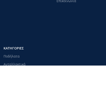
Επικοινωνία
ΚΑΤΗΓΟΡΊΕΣ
Ποδήλατα
Ανταλλακτικά
Αξεσουάρ
Ένδυση & Προστασία
Εργαλεία & συντήρηση
Πατίνια
Όργανα γυμναστικής