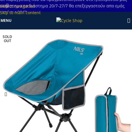
κατάστημα το διάστημα 20/7-27/7 θα επεξεργαστούν απο εμάς
Skip to navigation
μετά τις 28/7!
Skip to main content
MENU
SOLD
OUT