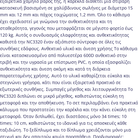
εξαιρετικά χαμηλό βάρος της, η καρέκλα διαθέτει μια στιβαρή
κατασκευή βασισμένη σε χαλύβδινους σωλήνες με διάμετρο 15
mm και 12 mm και πάχος τοιχώματος 1,2 mm. Όλο το κάθισμα
έχει σχεδιαστεί με γνώμονα την ανθεκτικότητα και τη
σταθερότητα, γεγονός που μεταφράζεται σε μέγιστο φορτίο έως
120 kg. Αυτός ο συνδυασμός ελαφρότητας και ανθεκτικότητας
καθιστά την NC3320 έναν αξιόπιστο σύντροφο σε όλες τις
συνθήκες εδάφους. Ανθεκτικό υλικό και άνεση χρήσης Το κάθισμα
είναι κατασκευασμένο από πολυεστέρα 600D ανθεκτικό στην
τριβή και την υγρασία με επίστρωση PVC, η οποία εξασφαλίζει
ανθεκτικότητα και άνεση ακόμη και κατά τη διάρκεια
παρατεταμένης χρήσης. Αυτό το υλικό καθαρίζεται εύκολα και
στεγνώνει γρήγορα, κάτι που είναι εξαιρετικά πρακτικό σε
εξωτερικές συνθήκες. Συμπαγές μέγεθος και λειτουργικότητα Το
NC3320 διπλώνει σε μικρό μέγεθος, καθιστώντας εύκολη τη
μεταφορά και την αποθήκευση. Το σετ περιλαμβάνει ένα πρακτικό
κάλυμμα που προστατεύει την καρέκλα και την κάνει εύκολη στη
μεταφορά. Όταν διπλωθεί, έχει διαστάσεις μόνο 34 times; 10
times; 10 cm, καθιστώντας το ιδανικό για τις αποσκευές κάθε
ταξιδιώτη. Το ξεδίπλωμα και το δίπλωμα χρειάζονται μόνο μια
στιγμή και δεν απαιτούν καμία προσπάθεια. Προδιαγραφές: