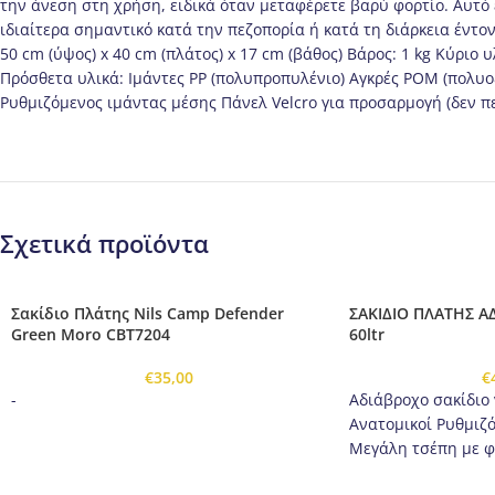
την άνεση στη χρήση, ειδικά όταν μεταφέρετε βαρύ φορτίο. Αυτό ε
ιδιαίτερα σημαντικό κατά την πεζοπορία ή κατά τη διάρκεια έντ
50 cm (ύψος) x 40 cm (πλάτος) x 17 cm (βάθος) Βάρος: 1 kg Κύρ
Πρόσθετα υλικά: Ιμάντες PP (πολυπροπυλένιο) Αγκρές POM (πολυο
Ρυθμιζόμενος ιμάντας μέσης Πάνελ Velcro για προσαρμογή (δεν 
Σχετικά προϊόντα
Σακίδιο Πλάτης Nils Camp Defender
ΣΑΚΙΔΙΟ ΠΛΑΤΗΣ Α
Green Moro CBT7204
60ltr
€
35,00
€
-
Αδιάβροχο σακίδιο
Ανατομικοί Ρυθμιζ
Μεγάλη τσέπη με φ
Δυο Μεγάλες Μπροσ