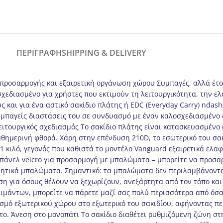
ΠΕΡΙΓΡΑΦΉ
SHIPPING & DELIVERY
ς προσαρμογής και εξαιρετική οργάνωση χώρου Συμπαγές, αλλά έτ
σχεδιασμένο για χρήστες που εκτιμούν τη λειτουργικότητα, την ε
ς και για ένα αστικό σακίδιο πλάτης ή EDC (Everyday Carry) ndas
υμπαγείς διαστάσεις του σε συνδυασμό με έναν καλοσχεδιασμένο σ
 λειτουργικός σχεδιασμός Το σακίδιο πλάτης είναι κατασκευασμέν
καθημερινή φθορά. Χάρη στην επένδυση 210D, το εσωτερικό του σα
1 κιλό, γεγονός που καθιστά το μοντέλο Vanguard εξαιρετικά ελαφ
πάνελ velcro για προσαρμογή με μπαλώματα – μπορείτε να προσαρ
ητικά μπαλώματα. Σημαντικό: τα μπαλώματα δεν περιλαμβάνονται
ύση για όσους θέλουν να ξεχωρίζουν, ανεξάρτητα από τον τόπο κα
ιμάντων, μπορείτε να πάρετε μαζί σας πολύ περισσότερα από όσα
μό εξωτερικού χώρου στο εξωτερικό του σακιδίου, αφήνοντας περ
το. Άνεση στο μονοπάτι Το σακίδιο διαθέτει ρυθμιζόμενη ζώνη στ