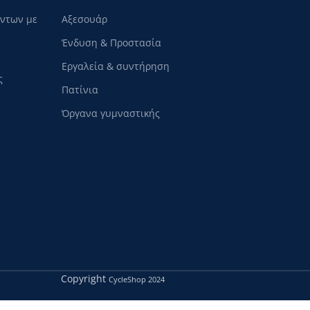
όντων με
Αξεσουάρ
Ένδυση & Προστασία
Εργαλεία & συντήρηση
ς
Πατίνια
Όργανα γυμναστικής
Copyright
CycleShop
2024