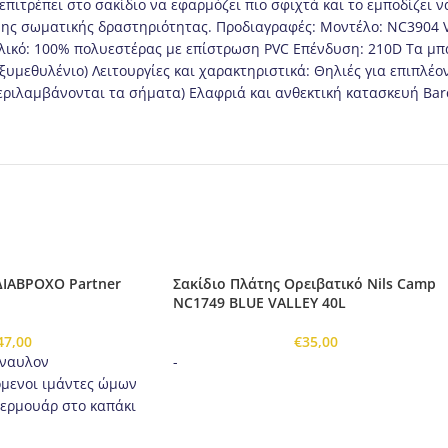
πιτρέπει στο σακίδιο να εφαρμόζει πιο σφιχτά και το εμποδίζει να
ονης σωματικής δραστηριότητας. Προδιαγραφές: Μοντέλο: NC3904 
ιο υλικό: 100% πολυεστέρας με επίστρωση PVC Επένδυση: 210D Τα 
ξυμεθυλένιο) Λειτουργίες και χαρακτηριστικά: Θηλιές για επιπλέ
περιλαμβάνονται τα σήματα) Ελαφριά και ανθεκτική κατασκευή Ba
ΔΙΑΒΡΟΧΟ Partner
Σακίδιο Πλάτης Ορειβατικό Nils Camp
NC1749 BLUE VALLEY 40L
47,00
€
35,00
 ναυλον
-
όμενοι ιμάντες ώμων
ερμουάρ στο καπάκι
τινές εξωτερικές