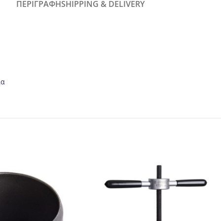
ΠΕΡΙΓΡΑΦΉ
SHIPPING & DELIVERY
ία