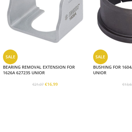
SALE
SALE
BEARING REMOVAL EXTENSION FOR
BUSHING FOR 1604/
1626A 627235 UNIOR
UNIOR
€
16,99
€
21,07
€
13,6