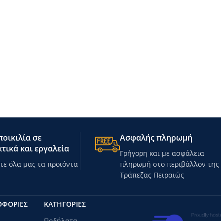
οικιλία σε
Ασφαλής πληρωμή
τικά και εργαλεία
Γρήγορη και με ασφάλεια
ε όλα μας τα προιόντα
πληρωμή στο περιβάλλον της
Τράπεζας Πειραιώς
ΟΦΟΡΙΕΣ
ΚΑΤΗΓΟΡΊΕΣ
Ποδήλατα