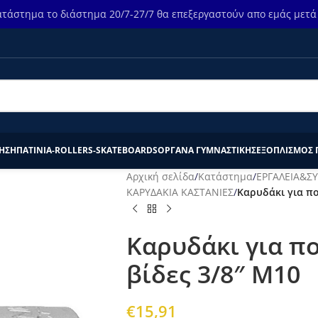
τάστημα το διάστημα 20/7-27/7 θα επεξεργαστούν απο εμάς μετά τ
ΗΣΗ
ΠΑΤΙΝΙΑ-ROLLERS-SKATEBOARDS
ΟΡΓΑΝΑ ΓΥΜΝΑΣΤΙΚΗΣ
ΕΞΟΠΛΙΣΜΟΣ 
Αρχική σελίδα
/
Κατάστημα
/
ΕΡΓΑΛΕΙΑ&Σ
ΚΑΡΥΔΑΚΙΑ ΚΑΣΤΑΝΙΕΣ
/
Καρυδάκι για πο
Καρυδάκι για π
βίδες 3/8″ M10
€
15,91