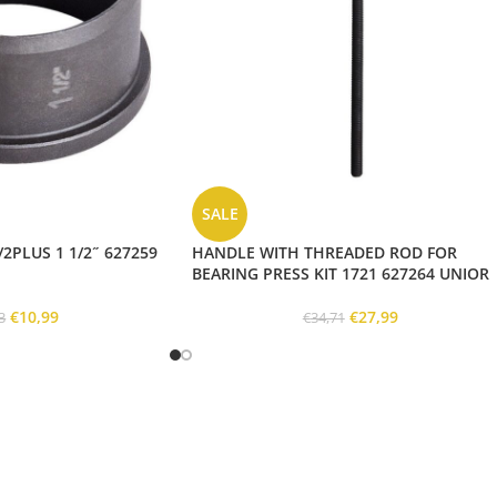
SALE
2PLUS 1 1/2˝ 627259
HANDLE WITH THREADED ROD FOR
BEARING PRESS KIT 1721 627264 UNIOR
€
10,99
€
27,99
3
€
34,71