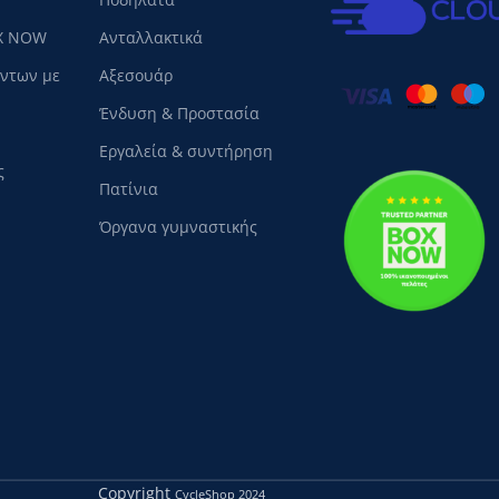
X NOW
Ανταλλακτικά
όντων με
Αξεσουάρ
Ένδυση & Προστασία
Εργαλεία & συντήρηση
ς
Πατίνια
Όργανα γυμναστικής
Copyright
CycleShop
2024