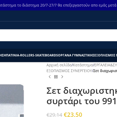
τάστημα το διάστημα 20/7-27/7 θα επεξεργαστούν απο εμάς μετά τ
ΗΣΗ
ΠΑΤΙΝΙΑ-ROLLERS-SKATEBOARDS
ΟΡΓΑΝΑ ΓΥΜΝΑΣΤΙΚΗΣ
ΕΞΟΠΛΙΣΜΟΣ 
Αρχική σελίδα
/
Κατάστημα
/
ΕΡΓΑΛΕΙΑ&Σ
ΕΞΟΠΛΙΣΜΟΣ ΣΥΝΕΡΓΕΙΟΥ
/
Σετ διαχωρισ
Σετ διαχωριστη
συρτάρι του 99
€
23,50
€
29,14