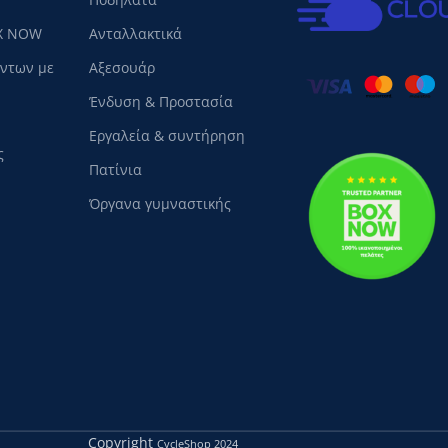
X NOW
Ανταλλακτικά
όντων με
Αξεσουάρ
Ένδυση & Προστασία
Εργαλεία & συντήρηση
ς
Πατίνια
Όργανα γυμναστικής
Copyright
CycleShop
2024