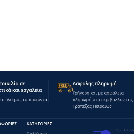
οικιλία σε
Ασφαλής πληρωμή
τικά και εργαλεία
Γρήγορη και με ασφάλεια
ε όλα μας τα προιόντα
πληρωμή στο περιβάλλον της
Τράπεζας Πειραιώς
ΟΦΟΡΙΕΣ
ΚΑΤΗΓΟΡΊΕΣ
Ποδήλατα