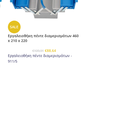
SALE
SALE
Εργαλειοθήκη πέντε διαμερισμάτων 460
Εργαλειοθήκη π
x 210 x 220
x 210 x 225
€
88,64
€
109,91
€
12
Εργαλειοθήκη πέντε διαμερισμάτων -
Εργαλειοθήκη πέ
911/5
912/5
Χαρακτηριστικά προιόντος
Χαρακτηριστικ