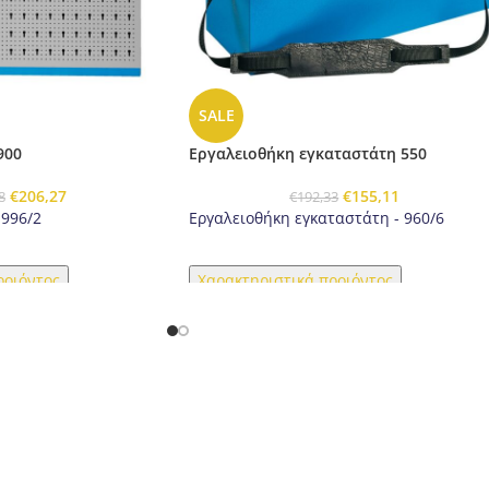
SALE
900
Εργαλειοθήκη εγκαταστάτη 550
€
206,27
€
155,11
8
€
192,33
 996/2
Εργαλειοθήκη εγκαταστάτη - 960/6
ροιόντος
Χαρακτηριστικά προιόντος