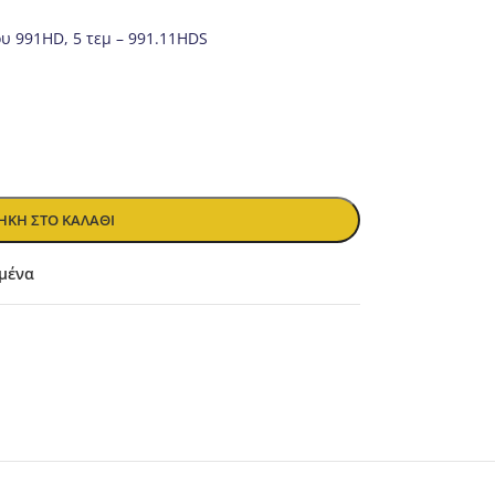
ου 991HD, 5 τεμ – 991.11HDS
ΚΗ ΣΤΟ ΚΑΛΆΘΙ
μένα